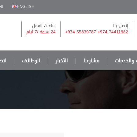
ENGLISH
ال
إتصل بنا
ساعات العمل
+974 55839787 +974 74411982
24 ساعة /
7 أيام
 والخدمات
مشارعنا
الأخبار
الوظائف
اتصل