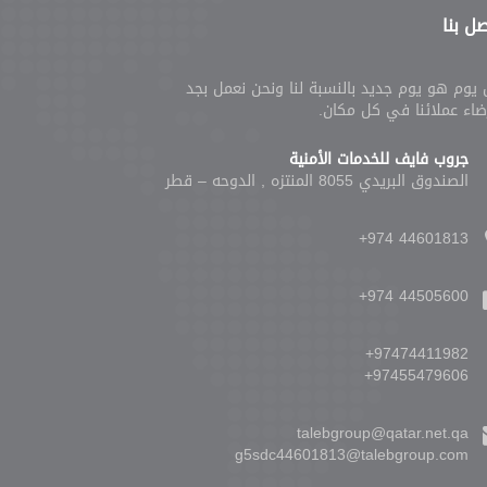
ل بنا
يوم هو يوم جديد بالنسبة لنا ونحن نعمل بجد
ضاء عملائنا في كل مكان.
جروب فايف للخدمات الأمنية
الصندوق البريدي 8055 المنتزه , الدوحه – قطر
+974 44601813
+974 44505600
+97474411982
+97455479606
talebgroup@qatar.net.qa
g5sdc44601813@talebgroup.com