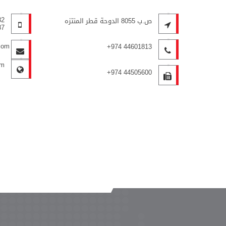
82
ص.ب 8055 الدوحة قطر المنتزه
87
com
+974 44601813
om
+974 44505600