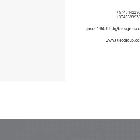
+974744119
+974558397
g5sdc44601813@talebgroup.
www.talebgroup.c