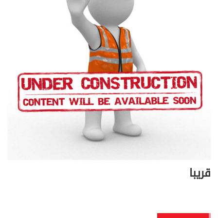
قريبا