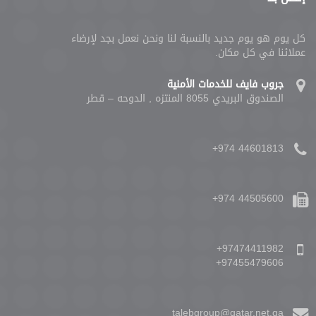
كل يوم هو يوم جديد بالنسبة لنا ونحن نعمل بجد لإرضاء
عملائنا في كل مكان.
جروب فايف للخدمات الأمنية
الصندوق البريدي 8055 المنتزه , الدوحه – قطر
+974 44601813
+974 44505600
+97474411982
+97455479606
talebgroup@qatar.net.qa